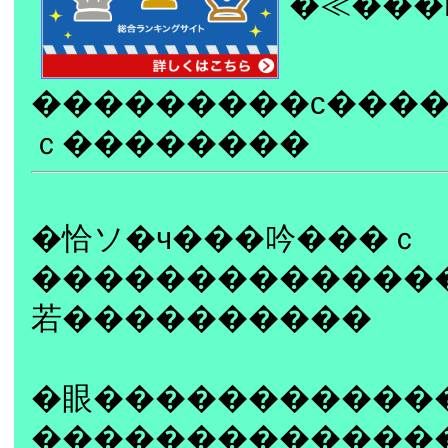
�≪���
���������с���
ｃ��������
�恰ソ�ч���吟���ｃ
�������������
若����������
�眼�����������
�������������