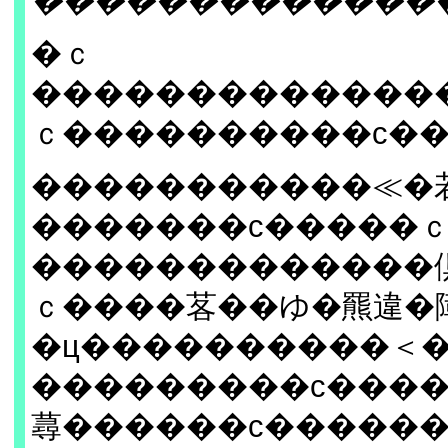
�������������
�ｃ
�������������
ｃ����������с�
�����������≪�
�������с�����
�������������
ｃ����茖��ゆ�羆違�
�ц����������＜
���������с���
蕁������с�����