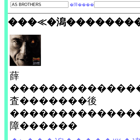
�障����
���≪�潟�������
薛
�������������
査�������後
�������������
障������