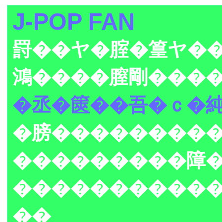
J-POP FAN
罸��ヤ�腟�篁ヤ��
鴻����膣剛����
�丞�篋��吾�ｃ�
�膀���������B
���������障
�����������
��