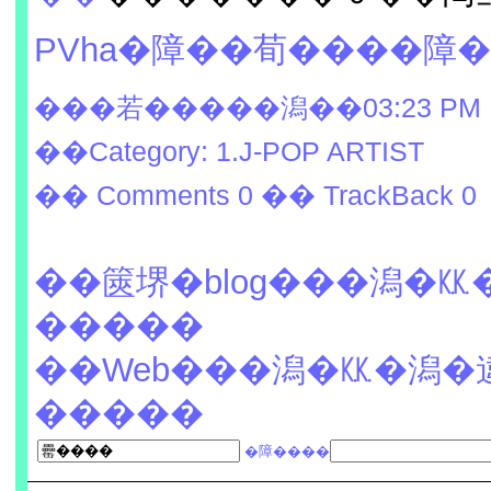
PVha�障��荀����障
���若�����潟��03:23 PM
��Category: 1.J-POP ARTIST
�� Comments 0
�� TrackBack 0
��篋堺�blog���潟�
�����
��Web���潟�㏍�潟�
�����
�障����