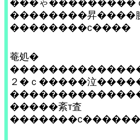
���ゃ���������
��������昇����
��������с����
菴処�
�������������
２�ｃ�����泣����
�������������
�����紊т査
�������с�����