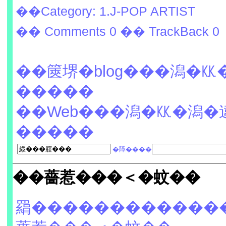
��Category: 1.J-POP ARTIST
�� Comments 0
�� TrackBack 0
��篋堺�blog���潟�
�����
��Web���潟�㏍�潟�
�����
�障����
��薔惹���＜�蚊��
羂������������